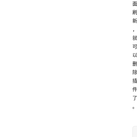
W
o
r
d
P
r
e
s
s
登录
注册
G
E
O
优
化
S
E
O