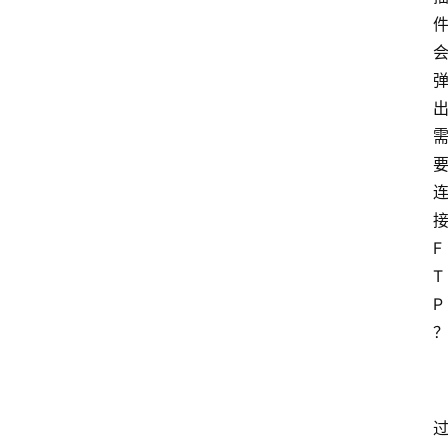
F
T
P