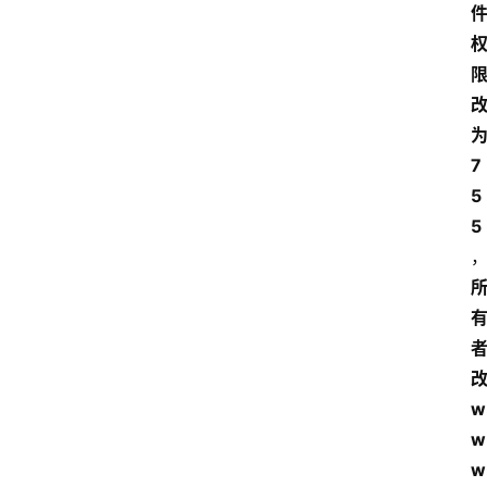
7
5
5
w
w
w