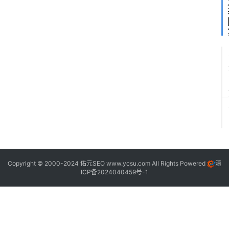
O
！
致
敬
夫
维
老
师
Copyright © 2000-2024 佑元SEO
www.ycsu.com
All Rights Powered
滇
ICP备2024040459号-1