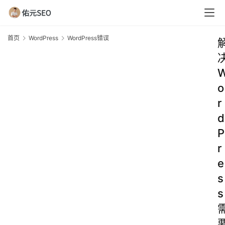
首页
WordPress
WordPress错误
o
r
d
P
r
e
s
s