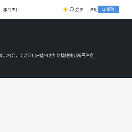
服务项目
登录
注册
投稿
多的展示机会，同时让用户能够更加便捷地找到所需信息。
认识
Google
SEO
国内
外主
目
要的
前，
国内
搜索