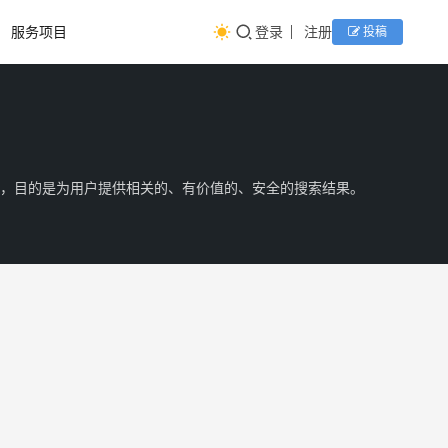
服务项目
登录
注册
投稿
，目的是为用户提供相关的、有价值的、安全的搜索结果。
搜索
SEO
入门
引擎
算法
算法
的作
是搜
索引
用和