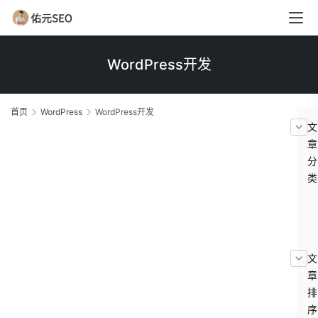
页
G
WordPress开发
o
o
g
首页
WordPress
WordPress开发
l
文
e
章
S
分
E
类
O
W
S
W
h
文
o
章
p
W
排
i
序
f
W