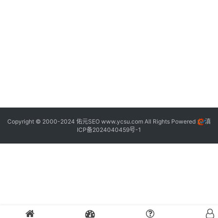
S
E
O
优
化
站
长
社
区
Copyright © 2000-2024 佑元SEO
www.ycsu.com
All Rights Powered
滇
ICP备2024040459号-1
新
闻
资
讯
服